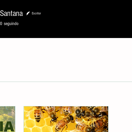
 Santana
Escritor
Santana
0
seguindo