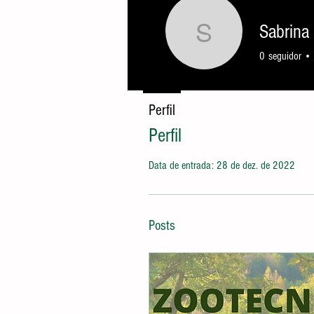
Sabrina
Sabrina 
0
seguidor
Perfil
Perfil
Data de entrada: 28 de dez. de 2022
Posts