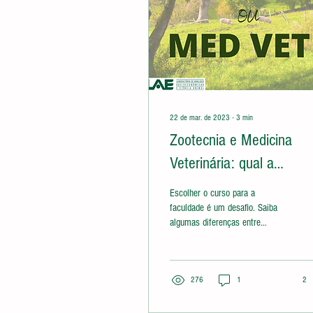
22 de mar. de 2023
∙
3
min
Zootecnia e Medicina
Veterinária: qual a
diferença entre as
Escolher o curso para a
profissões?
faculdade é um desafio. Saiba
algumas diferenças entre
Medicina Veterinária e Zootecnia
que vão te ajudar.
276
1
2