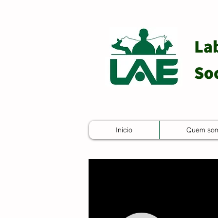
La
So
Inicio
Quem so