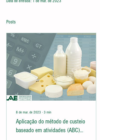
Data de entrada: 1 de mar. de 2023
Posts
8 de mar. de 2023
∙
3
min
Aplicação do método de custeio
baseado em atividades (ABC)
em laticínio