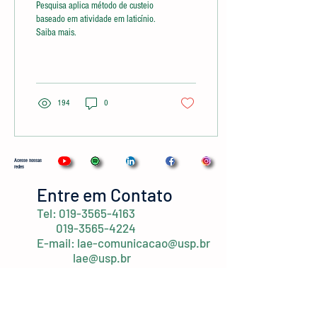
Pesquisa aplica método de custeio
baseado em atividade em laticínio.
Saiba mais.
194
0
Acesse nossas
redes
Entre em Contato
Tel:
019-3565-4163
019-3565-4224
E-mail:
lae-comunicacao@usp.br
lae@usp.br